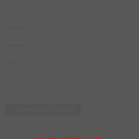
Ihre Daten restlos gelöscht. Es erfolgt keine weitere
Mitteilung.
Vorname
Nachname
Email
Ich stimme der Speicherung der Daten zur Verarbeitung
im Sinne der DSGVO zu.