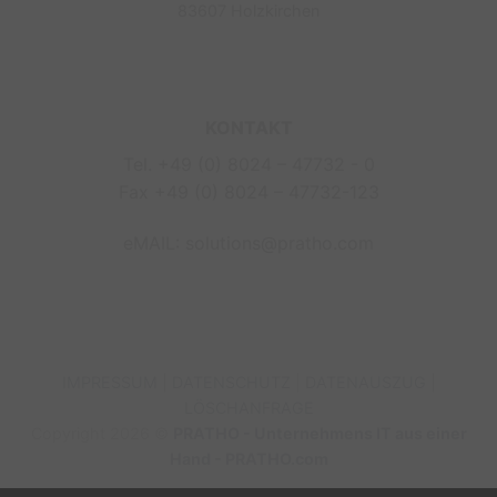
83607 Holzkirchen
KONTAKT
Tel. +49 (0) 8024 – 47732 - 0
Fax +49 (0) 8024 – 47732-123
eMAIL: solutions@pratho.com
IMPRESSUM
|
DATENSCHUTZ
|
DATENAUSZUG
|
LÖSCHANFRAGE
Copyright 2026 ©
PRATHO - Unternehmens IT aus einer
Hand -
PRATHO.com